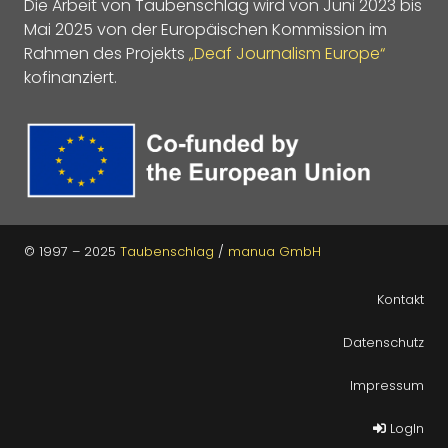
Die Arbeit von Taubenschlag wird von Juni 2023 bis
Mai 2025 von der Europäischen Kommission im
Rahmen des Projekts
„Deaf Journalism Europe“
kofinanziert.
© 1997 – 2025
Taubenschlag
/
manua GmbH
Kontakt
Datenschutz
Impressum
LogIn