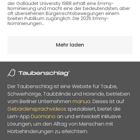
der Gallaudet University 1988 erhält eine Emmy-
Nominierung und macht eine der bedeutendsten, aber
oft übersehenen Bürgerrechtsbewegungen einem
breiten Publikum zugänglich. Die 2025 Emmy-
Nominierungen…
Mehr laden
Der Taubenschlag ist eine Website für Taube,
Schwerhörige, Taubblinde und Hörende, betrieben
vom Berliner Unternehmen
manua
. Dieses ist auf
Gebärdensprachvideos
spezialisiert, bietet die
Lern-App
Duomano
an und entwickelt inklusive
Lösungen, um den Alltag von Menschen mit
Hörbehinderungen zu erleichtern.