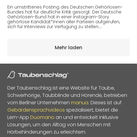
Ein umstrittenes Posting des Deutschen Gehörlosen-
Bundes hat für deutliche Kritik gesorgt. Der Deutsche
Gehörlosen-Bund hat in einer Instagram-Story
gehörlose Kandidat*innen aller Parteien aufgerufen,
sich für Interviews zur Verfügung zu stellen.…
Mehr laden
Der Taubenschlag ist eine Website für Taube,
Schwerhörige, Taubblinde und Hörende, betrieben
vom Berliner Unternehmen
manua
. Dieses ist auf
Gebärdensprachvideos
spezialisiert, bietet die
Lern-App
Duomano
an und entwickelt inklusive
Lösungen, um den Alltag von Menschen mit
Hörbehinderungen zu erleichtern.