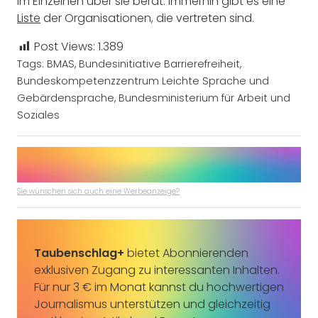
im Einzelnen über sie berät. Immerhin gibt es eine
Liste
der Organisationen, die vertreten sind.
Post Views:
1.389
Tags:
BMAS
,
Bundesinitiative Barrierefreiheit
,
Bundeskompetenzzentrum Leichte Sprache und
Gebärdensprache
,
Bundesministerium für Arbeit und
Soziales
Sie wünschen sich auch eine Werbeanzeige?
Taubenschlag+
bietet Abonnierenden
exklusiven Zugang zu interessanten Inhalten.
Für nur 3 € im Monat kannst du hochwertigen
Journalismus unterstützen und gleichzeitig