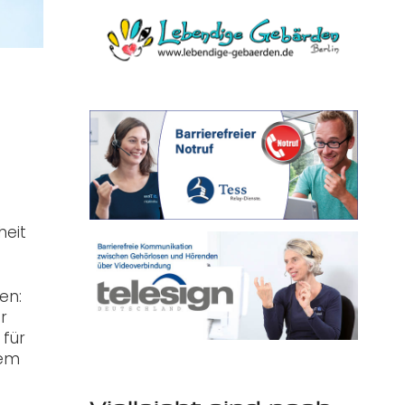
heit
en:
r
 für
dem