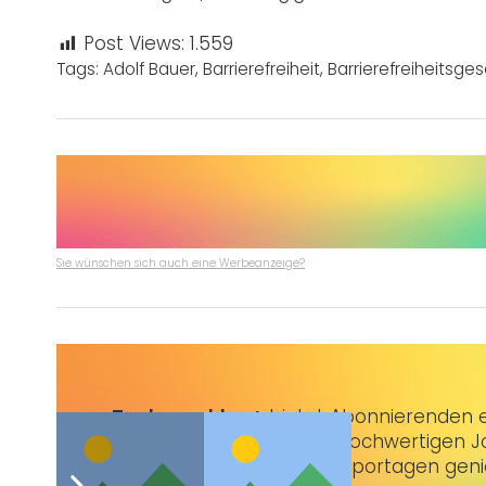
Post Views:
1.559
Tags:
Adolf Bauer
,
Barrierefreiheit
,
Barrierefreiheitsges
Sie wünschen sich auch eine Werbeanzeige?
Taubenschlag+
bietet Abonnierenden ex
3 € im Monat kannst du hochwertigen Jo
erstklassige Artikel und Reportagen gen