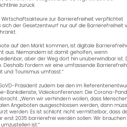
htlinie zurück.
irtschaftsakteure zur Barrierefreiheit verpflichtet
s sich der Gesetzentwurf nur auf die Barrierefreiheit 
hränkt.
ote auf den Markt kommen, ist digitale Barrierefreih
icht aus. Niemandem ist damit geholfen, wenn
edienbar, aber der Weg dort hin unüberwindbar ist.
in. Deshalb fordern wir eine umfassende Barrierefreihe
t und Tourismus umfasst.“
SoVD-Präsident zudem bei den im Referentenentwu
nline-Bankdienste, Videokonferenzen: Die Corona-Pan
 gebracht. „Wenn wir verhindern wollen, dass Mensche
talen Angeboten ausgeschlossen werden, dann müs
ürzt werden. Es ist schlicht nicht vermittelbar, dass d
erst 2035 barrierefrei werden sollen. Wir brauchen 
 umzustellen ist.“