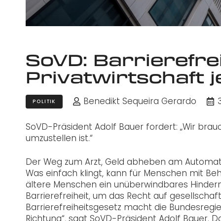
SoVD: Barrierefrei
Privatwirtschaft j
Benedikt Sequeira Gerardo
3
POLITIK
SoVD-Präsident Adolf Bauer fordert: „Wir brauch
umzustellen ist.“
Der Weg zum Arzt, Geld abheben am Automaten
Was einfach klingt, kann für Menschen mit Be
ältere Menschen ein unüberwindbares Hindernis
Barrierefreiheit, um das Recht auf gesellscha
Barrierefreiheitsgesetz macht die Bundesregier
Richtung“, sagt SoVD-Präsident Adolf Bauer. Das