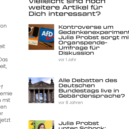
Vielleicht sind noch
weitere Artikel für
Dich interessant?
von
Kontroverse um
Gedankenexperiment
Julia Probst sorgt mi
Organspende-
eit
Umfrage für
Diskussion
 Das
vor 1 Jahr
it,
Alle Debatten des
Deutschen
rf
Bundestags live in
demie
Gebärdensprache?
n mit
vor 8 Jahren
sen
er
jetzt
Julia Probst
unter Schock: