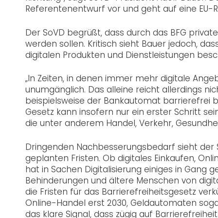
Referentenentwurf vor und geht auf eine EU-Ric
Der SoVD begrüßt, dass durch das BFG private W
werden sollen. Kritisch sieht Bauer jedoch, das
digitalen Produkten und Dienstleistungen besc
„In Zeiten, in denen immer mehr digitale Angeb
unumgänglich. Das alleine reicht allerdings n
beispielsweise der Bankautomat barrierefrei b
Gesetz kann insofern nur ein erster Schritt se
die unter anderem Handel, Verkehr, Gesundhei
Dringenden Nachbesserungsbedarf sieht der 
geplanten Fristen. Ob digitales Einkaufen, O
hat in Sachen Digitalisierung einiges in Gang
Behinderungen und ältere Menschen von digi
die Fristen für das Barrierefreiheitsgesetz verk
Online-Handel erst 2030, Geldautomaten sogar 
das klare Signal, dass zügig auf Barrierefreiheit