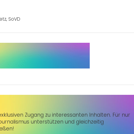
etz
,
SoVD
klusiven Zugang zu interessanten Inhalten. Für nur
urnalismus unterstützen und gleichzeitig
ießen!