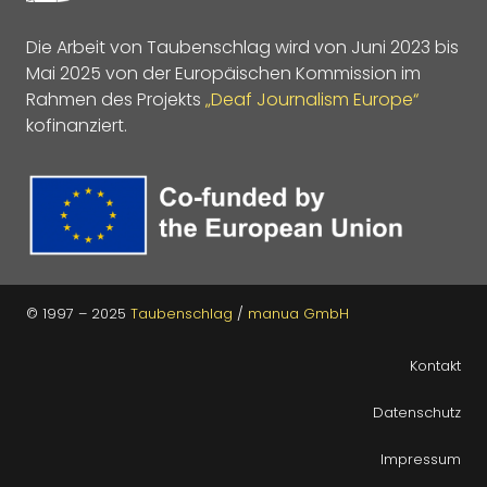
Die Arbeit von Taubenschlag wird von Juni 2023 bis
Mai 2025 von der Europäischen Kommission im
Rahmen des Projekts
„Deaf Journalism Europe“
kofinanziert.
© 1997 – 2025
Taubenschlag
/
manua GmbH
Kontakt
Datenschutz
Impressum