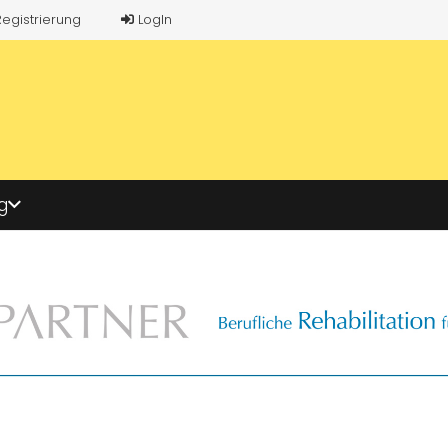
Registrierung
LogIn
g