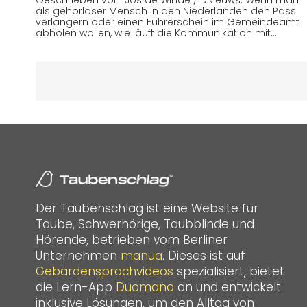
als gehörloser Mensch in den Niederlanden den Pass
verlängern oder einen Führerschein im Gemeindeamt
abholen wollen, wie läuft die Kommunikation mit…
Der Taubenschlag ist eine Website für
Taube, Schwerhörige, Taubblinde und
Hörende, betrieben vom Berliner
Unternehmen
manua
. Dieses ist auf
Gebärdensprachvideos
spezialisiert, bietet
die Lern-App
Duomano
an und entwickelt
inklusive Lösungen, um den Alltag von