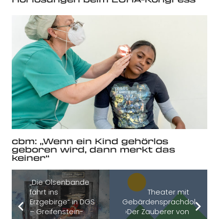
cbm: „Wenn ein Kind gehörlos
geboren wird, dann merkt das
keiner“
„Die Olsenbande
fährt ins
Theater mit
Erzgebirge“ in DGS
Gebärdensprachdolmetsc
– Greifenstein-
›Der Zauberer von