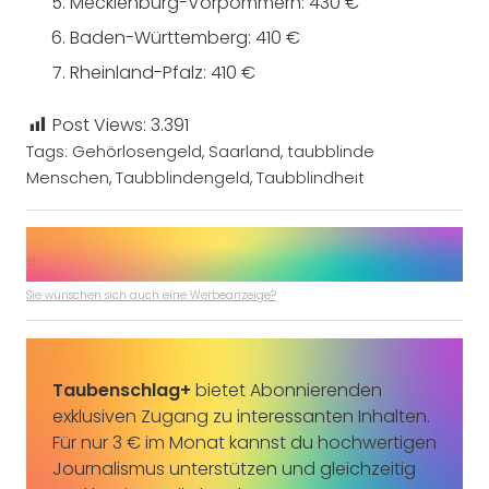
Mecklenburg-Vorpommern: 430 €
Baden-Württemberg: 410 €
Rheinland-Pfalz: 410 €
Post Views:
3.391
Tags:
Gehörlosengeld
,
Saarland
,
taubblinde
Menschen
,
Taubblindengeld
,
Taubblindheit
Sie wünschen sich auch eine Werbeanzeige?
Taubenschlag+
bietet Abonnierenden
exklusiven Zugang zu interessanten Inhalten.
Für nur 3 € im Monat kannst du hochwertigen
Journalismus unterstützen und gleichzeitig