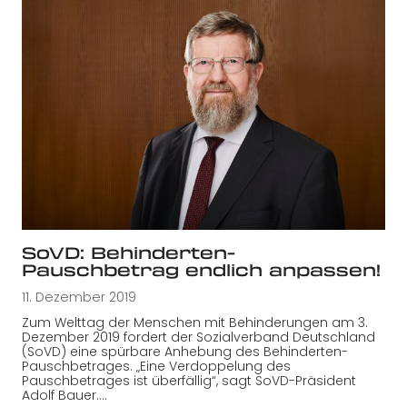
SoVD: Behinderten-
Pauschbetrag endlich anpassen!
11. Dezember 2019
Zum Welttag der Menschen mit Behinderungen am 3.
Dezember 2019 fordert der Sozialverband Deutschland
(SoVD) eine spürbare Anhebung des Behinderten-
Pauschbetrages. „Eine Verdoppelung des
Pauschbetrages ist überfällig“, sagt SoVD-Präsident
Adolf Bauer.…