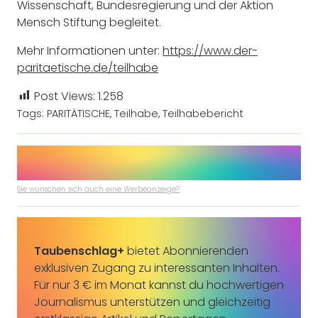
Wissenschaft, Bundesregierung und der Aktion
Mensch Stiftung begleitet.
Mehr Informationen unter:
https://www.der-
paritaetische.de/teilhabe
Post Views:
1.258
Tags:
PARITÄTISCHE
,
Teilhabe
,
Teilhabebericht
Sie wünschen sich auch eine Werbeanzeige?
Taubenschlag+
bietet Abonnierenden
exklusiven Zugang zu interessanten Inhalten.
Für nur 3 € im Monat kannst du hochwertigen
Journalismus unterstützen und gleichzeitig