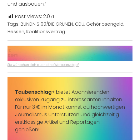
und ausbauen.“
Post Views:
2.071
Tags:
BÜNDNIS 90/DIE GRÜNEN
,
CDU
,
Gehörlosengeld
,
Hessen
,
Koalitionsvertrag
Sie wünschen sich auch eine Werbeanzeige?
Taubenschlag+
bietet Abonnierenden
exklusiven Zugang zu interessanten Inhalten.
Für nur 3 € im Monat kannst du hochwertigen
Journalismus unterstützen und gleichzeitig
erstklassige Artikel und Reportagen
genießen!