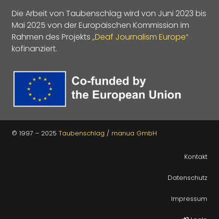
Die Arbeit von Taubenschlag wird von Juni 2023 bis
Mai 2025 von der Europäischen Kommission im
Rahmen des Projekts
„Deaf Journalism Europe“
kofinanziert.
© 1997 – 2025
Taubenschlag
/
manua GmbH
Kontakt
Datenschutz
Impressum