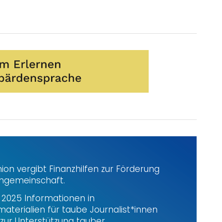
on vergibt Finanzhilfen zur Förderung
chgemeinschaft.
i 2025 Informationen in
terialien für taube Journalist*innen
zur Unterstützung tauber