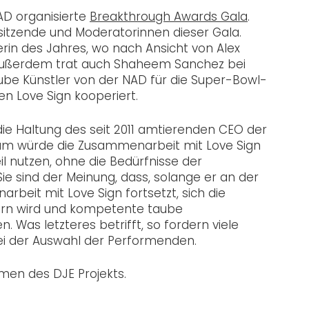
AD organisierte
Breakthrough Awards Gala
.
sitzende und Moderatorinnen dieser Gala.
erin des Jahres, wo nach Ansicht von Alex
. Außerdem trat auch Shaheem Sanchez bei
aube Künstler von der NAD für die Super-Bowl-
n Love Sign kooperiert.
e Haltung des seit 2011 amtierenden CEO der
um würde die Zusammenarbeit mit Love Sign
l nutzen, ohne die Bedürfnisse der
e sind der Meinung, dass, solange er an der
beit mit Love Sign fortsetzt, sich die
sern wird und kompetente taube
 Was letzteres betrifft, so fordern viele
i der Auswahl der Performenden.
men des DJE Projekts.