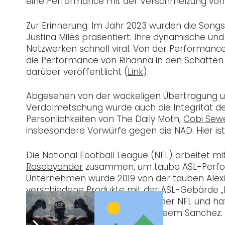
eine Performance mit der Verschmelzung von
Zur Erinnerung: Im Jahr 2023 wurden die Song
Justina Miles präsentiert. Ihre dynamische und 
Netzwerken schnell viral. Von der Performance 
die Performance von Rihanna in den Schatten st
darüber veröffentlicht (
Link
).
Abgesehen von der wackeligen Übertragung un
Verdolmetschung wurde auch die Integrität der
Persönlichkeiten von The Daily Moth,
Cobi Sew
insbesondere Vorwürfe gegen die NAD. Hier i
Die National Football League (NFL) arbeitet
Rosebyander
zusammen, um taube ASL-Perfor
Unternehmen wurde 2019 von der tauben Alexi
verschiedene Produkte mit der ASL-Gebärde „Ic
Kapsel in Zusammenarbeit mit der NFL und ha
dafür zu werben, darunter Shaheem Sanchez.