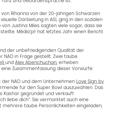
 Tanz und Gebärdensprache ist.”
s von Rihanna von der 20-jährigen Schwarzen
visuelle Darbietung in ASL ging in den sozialen
von Justina Miles sagten viele sogar, dass sie
ellte. Média’pi! hat letztes Jahr einen Bericht
d der unbefriedigenden Qualität der
 NAD in Frage gestellt. Zwei taube
ell
und
Alex Abenchuchan
, erheben
st eine Zusammenfassung dieser Vorwürfe:
 mit der NAD und dem Unternehmen
Love Sign by
mende für den Super Bowl auszuwählen. Das
s Kashar gegründet und verkauft
h liebe dich“. Sie vermarktet auch eine
t mehrere taube Persönlichkeiten eingeladen,