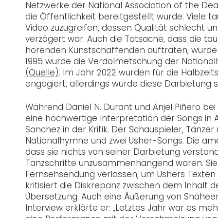
Netzwerke der National Association of the De
die Öffentlichkeit bereitgestellt wurde. Viel
Video zuzugreifen, dessen Qualität schlecht un
verzögert war. Auch die Tatsache, dass die t
hörenden Kunstschaffenden auftraten, wurde vie
1995 wurde die Verdolmetschung der National
(Quelle)
. Im Jahr 2022 wurden für die Halbze
engagiert, allerdings wurde diese Darbietung 
Während Daniel N. Durant und Anjel Piñero be
eine hochwertige Interpretation der Songs in A
Sanchez in der Kritik. Der Schauspieler, Tänz
Nationalhymne und zwei Usher-Songs. Die amer
dass sie nichts von seiner Darbietung versta
Tanzschritte unzusammenhängend waren. Sie m
Fernsehsendung verlassen, um Ushers Texten 
kritisiert die Diskrepanz zwischen dem Inhalt
Übersetzung. Auch eine Äußerung von Shaheem
Interview erklärte er: „Letztes Jahr war es me