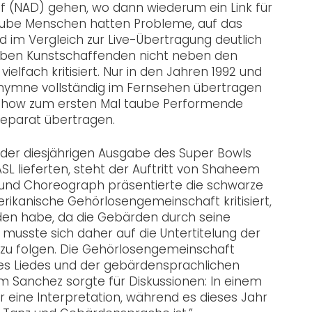
af (NAD) gehen, wo dann wiederum ein Link für
e taube Menschen hatten Probleme, auf das
d im Vergleich zur Live-Übertragung deutlich
auben Kunstschaffenden nicht neben den
lfach kritisiert. Nur in den Jahren 1992 und
hymne vollständig im Fernsehen übertragen
itshow zum ersten Mal taube Performende
separat übertragen.
i der diesjährigen Ausgabe des Super Bowls
SL lieferten, steht der Auftritt von Shaheem
er und Choreograph präsentierte die schwarze
ikanische Gehörlosengemeinschaft kritisiert,
nden habe, da die Gebärden durch seine
usste sich daher auf die Untertitelung der
zu folgen. Die Gehörlosengemeinschaft
 des Liedes und der gebärdensprachlichen
 Sanchez sorgte für Diskussionen: In einem
hr eine Interpretation, während es dieses Jahr