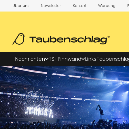
Über uns
Newsletter
Kontakt
Werbung
Nachrichten
TS+
Pinnwand
Links
Taubenschla