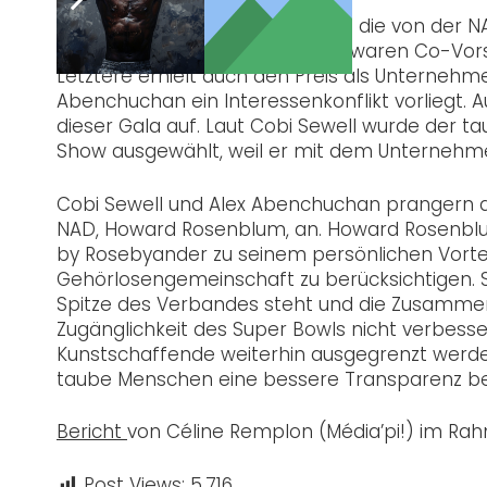
Dieses Unternehmen sponserte die von der N
Marlee Matlin und Alexis Kashar waren Co-Vor
Letztere erhielt auch den Preis als Unternehm
Abenchuchan ein Interessenkonflikt vorliegt
dieser Gala auf. Laut Cobi Sewell wurde der t
Show ausgewählt, weil er mit dem Unternehme
Cobi Sewell und Alex Abenchuchan prangern di
NAD, Howard Rosenblum, an. Howard Rosenbl
by Rosebyander zu seinem persönlichen Vortei
Gehörlosengemeinschaft zu berücksichtigen. Si
Spitze des Verbandes steht und die Zusammenar
Zugänglichkeit des Super Bowls nicht verbes
Kunstschaffende weiterhin ausgegrenzt werden.
taube Menschen eine bessere Transparenz be
Bericht
von Céline Remplon (Média’pi!) im Rah
Post Views:
5.716