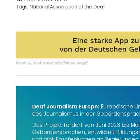
Tags:
National Association of the Deaf
Sie wünschen sich auch eine Werbeanzeige?
Deaf Journalism Europe:
Europäische Uni
des Journalismus in der Gebärdenspra
Das Projekt fördert von Juni 2023 bis Ma
Gebärdensprachen, entwickelt Bildungsma
und gibt Empfehlungen an Regierungen 