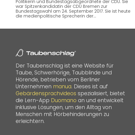
Politikerin und Bundestagsabgeordnete der CDU. Sie
war Spitzenkandidatin der CDU Bremen zur
Bundestagswahl am 24. September 2017. Sie ist heute
die medienpolitische Sprecherin der…
Der Taubenschlag ist eine Website für
Taube, Schwerhörige, Taubblinde und
Hörende, betrieben vom Berliner
Unternehmen
manua
. Dieses ist auf
Gebärdensprachvideos
spezialisiert, bietet
die Lern-App
Duomano
an und entwickelt
inklusive Lösungen, um den Alltag von
Menschen mit Hörbehinderungen zu
erleichtern.