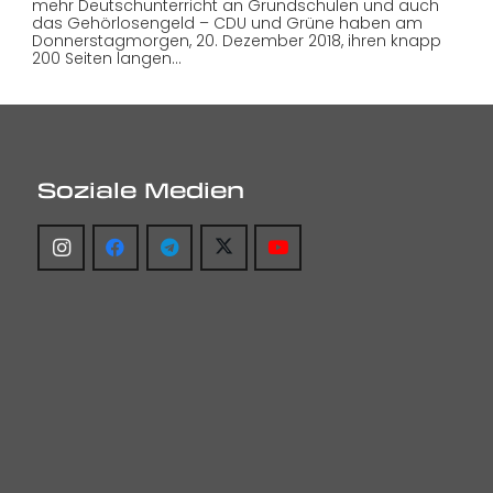
mehr Deutschunterricht an Grundschulen und auch
das Gehörlosengeld – CDU und Grüne haben am
Donnerstagmorgen, 20. Dezember 2018, ihren knapp
200 Seiten langen…
Soziale Medien