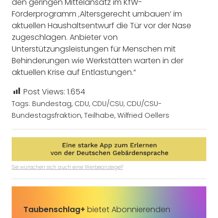
den geringen Mittelansatz im KfW-
Förderprogramm ‚Altersgerecht umbauen‘ im
aktuellen Haushaltsentwurf die Tür vor der Nase
zugeschlagen. Anbieter von
Unterstützungsleistungen für Menschen mit
Behinderungen wie Werkstätten warten in der
aktuellen Krise auf Entlastungen.“
Post Views:
1.654
Tags:
Bundestag
,
CDU
,
CDU/CSU
,
CDU/CSU-
Bundestagsfraktion
,
Teilhabe
,
Wilfried Oellers
Sie wünschen sich auch eine Werbeanzeige?
Taubenschlag+
bietet Abonnierenden