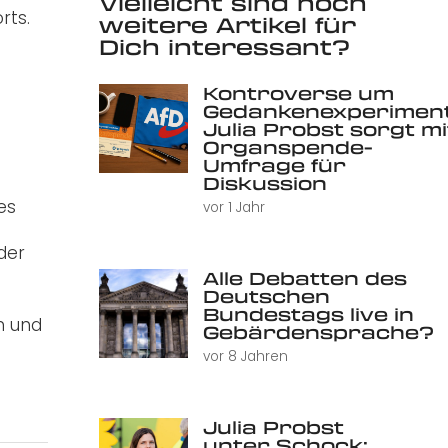
Vielleicht sind noch
rts.
weitere Artikel für
Dich interessant?
Kontroverse um
Gedankenexperiment
Julia Probst sorgt mi
Organspende-
Umfrage für
Diskussion
es
vor 1 Jahr
der
Alle Debatten des
Deutschen
Bundestags live in
n und
Gebärdensprache?
vor 8 Jahren
Julia Probst
unter Schock: