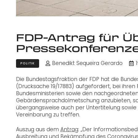
FDP-Antrag für Ü
Pressekonferenze
Benedikt Sequeira Gerardo
POLITIK
Die Bundestagsfraktion der FDP hat die Bunde
(Drucksache 19/17883) aufgefordert, bei ihre
Bundesministerien sowie den nachgeordneten
Gebärdensprachdolmetschung anzubieten, sofe
übergangsweise auch per Untertitelung sowi
Vereinbarung zu treffen.
Auszug aus dem
Antrag
: „Der Informationsbed
Ausbreitung und Bekämpfung des Coronavirus is