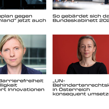
mplan gegen
So gebärdet sich d
land” jetzt auch
Bundeskabinett 202
Barrierefreiheit
„UN-
lligkeit
Behindertenrechts
rt Innovationen
in Österreich
konsequent umsetz