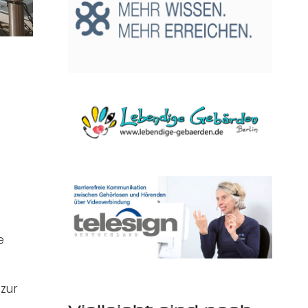
e
zur