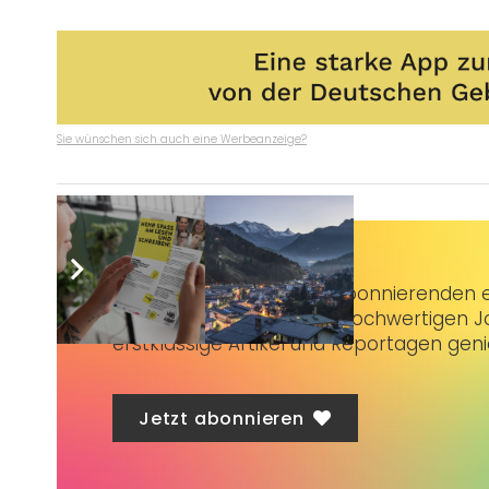
Sie wünschen sich auch eine Werbeanzeige?
Taubenschlag+
bietet Abonnierenden ex
3 € im Monat kannst du hochwertigen Jo
erstklassige Artikel und Reportagen gen
Jetzt abonnieren