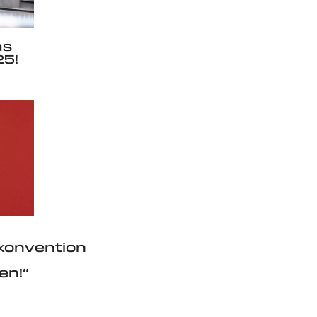
as
5!
konvention
en!“