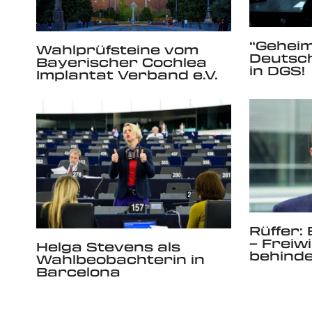
“Gehei
Wahlprüfsteine vom
Deutsch
Bayerischer Cochlea
in DGS!
Implantat Verband e.V.
Rüffer: 
– Freiwi
Helga Stevens als
behinde
Wahlbeobachterin in
Barcelona