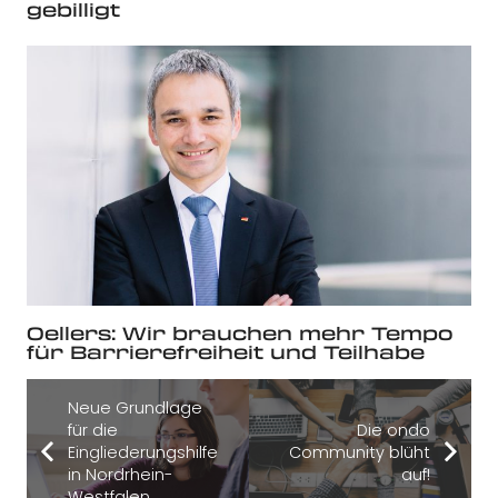
gebilligt
Oellers: Wir brauchen mehr Tempo
für Barrierefreiheit und Teilhabe
Neue Grundlage
für die
Die ondo
Eingliederungshilfe
Community blüht
in Nordrhein-
auf!
Westfalen