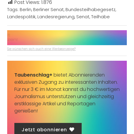
Post Views:
1.876
Tags:
Berlin
,
Berliner Senat
,
Bundesteilhabegesetz
,
Landespolitik
,
Landesregierung
,
Senat
,
Teilhabe
Sie wünschen sich auch eine Werbeanzeige?
Taubenschlag+
bietet Abonnierenden
exklusiven Zugang zu interessanten Inhalten.
Für nur 3 € im Monat kannst du hochwertigen
Journalismus unterstützen und gleichzeitig
erstklassige Artikel und Reportagen
genießen!
Jetzt abonnieren