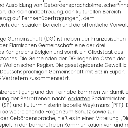
nd Ausbildung von Gebärdensprachdolmetscher*inn
n, die Kleinkindbetreuung, den kulturellen Bereich
 Bezug auf Fernsehübertragungen), dem
ch, den sozialen Bereich und die öffentliche Verwal
ge Gemeinschaft (DG) ist neben der Französischen
er Flämischen Gemeinschaft eine der drei
 Königreichs Belgien und somit ein Gliedstaat des
taates. Die Gemeinden der DG liegen im Osten der
der Wallonischen Region. Die gesetzgebende Gewalt bi
Deutschsprachigen Gemeinschaft mit Sitz in Eupen,
5 Vertretern zusammensetzt.
chberechtigung und der Teilhabe kommen wir damit e
rung der Betroffenen nach“,
erklärten
Sozialminister
 (SP) und Kulturministerin Isabelle Weykmans (PFF).
be weitreichende Folgen zum Schutz sowie zur
er Gebärdensprache, hieß es in einer Mitteilung. „Di
ielt in der barrierefreien Kommunikation von und m