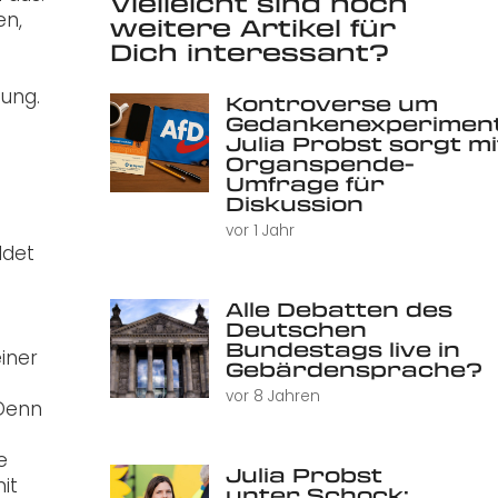
Vielleicht sind noch
en,
weitere Artikel für
Dich interessant?
tung.
Kontroverse um
Gedankenexperiment
Julia Probst sorgt mi
Organspende-
Umfrage für
Diskussion
vor 1 Jahr
ldet
Alle Debatten des
Deutschen
Bundestags live in
iner
Gebärdensprache?
vor 8 Jahren
 Denn
e
Julia Probst
it
unter Schock: