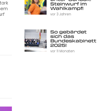
tark
Steinwurf im
Wahlkampf!
esem
urf
vor 3 Jahren
So gebärdet
sich das
Bundeskabinett
2025!
vor 11 Monaten