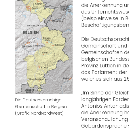
die Anerkennung u
das Unterrichtswese
(beispielsweise in
Beschäftigungsberei
Die Deutschsprachi
Gemeinschaft und d
Gemeinschaften des
belgischen Bundess
Provinz Lüttich in 
das Parlament der 
welches sich aus 2
„Im Sinne der Glei
langjährigen Forde
Die Deutschsprachige
Antonios Antoniadis
Gemeinschaft in Belgien
die Anerkennung ha
(Grafik: NordNordWest)
Veranschaulichung d
Gebärdensprache sp