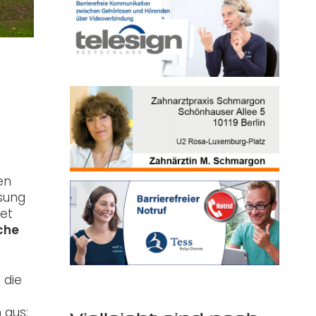
en
esung
et
che
 die
 aus: