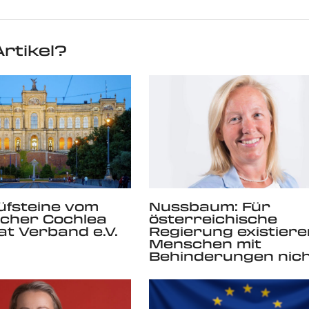
rtikel?
üfsteine vom
Nussbaum: Für
scher Cochlea
österreichische
at Verband e.V.
Regierung existiere
Menschen mit
Behinderungen nic