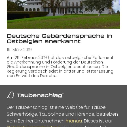
Deutsche Gebärdensprache in
Ostbelgien anerkannt
19. März 2019
Am 25. Februar 2019 hat das ostbelgische Parlament
die Anerkennung und Förderung der Deutschen
Gebärdensprache in Ostbelgien beschlossen. Die
Regierung verabschiedet in dritter und letzter Lesung
den Entwurf des Dekrets…
Der Taubenschlag ist eine Website für Taube,
Schwerhörige, Taubblinde und Hörende, betrieben
vom Berliner Unternehmen
manua
. Dieses ist auf