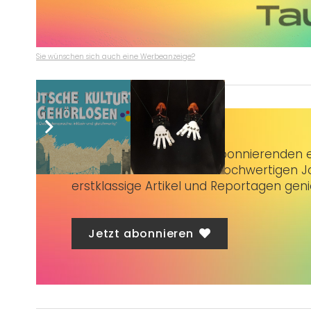
Sie wünschen sich auch eine Werbeanzeige?
Taubenschlag+
bietet Abonnierenden ex
3 € im Monat kannst du hochwertigen Jo
erstklassige Artikel und Reportagen gen
Jetzt abonnieren