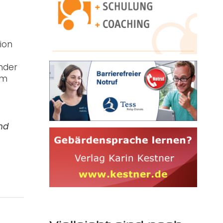
ion
nder
um
nd