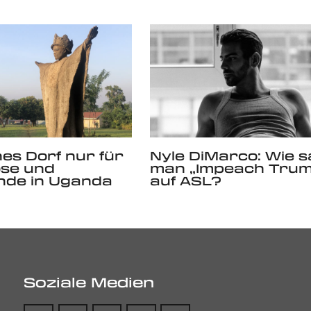
nes Dorf nur für
Nyle DiMarco: Wie s
ose und
man „Impeach Trum
nde in Uganda
auf ASL?
Soziale Medien