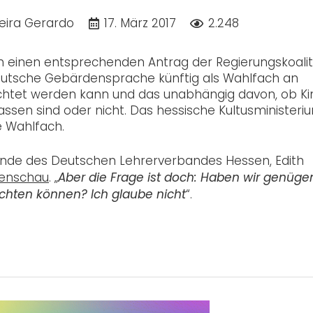
eira Gerardo
17. März 2017
2.248
h einen entsprechenden Antrag der Regierungskoalit
eutsche Gebärdensprache künftig als Wahlfach an
ichtet werden kann und das unabhängig davon, ob Ki
ssen sind oder nicht. Das hessische Kultusministeri
e Wahlfach.
tzende des Deutschen Lehrerverbandes Hessen, Edith
enschau
. „
Aber die Frage ist doch: Haben wir genüge
“.
ichten können? Ich glaube nicht