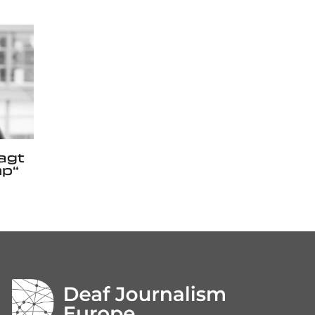
agt
p“