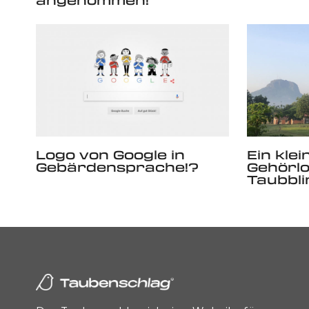
angenommen!
Logo von Google in
Ein klei
Gebärdensprache!?
Gehörl
Taubbli