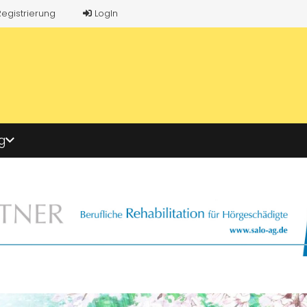
Registrierung
LogIn
g