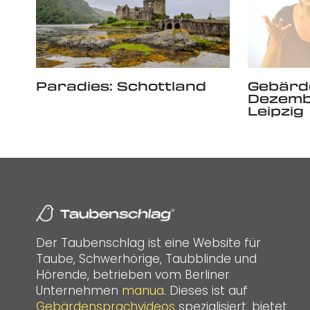
Paradies: Schottland
Gebärd
Dezemb
Leipzig
Der Taubenschlag ist eine Website für
Taube, Schwerhörige, Taubblinde und
Hörende, betrieben vom Berliner
Unternehmen
manua
. Dieses ist auf
Gebärdensprachvideos
spezialisiert, bietet