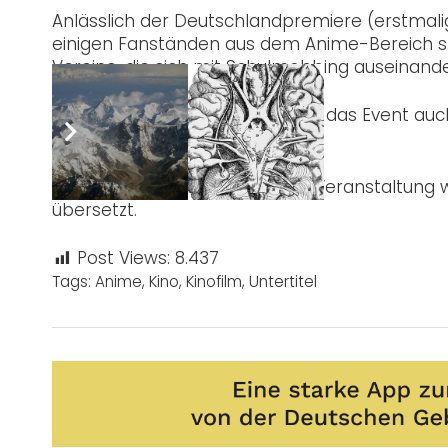
Anlässlich der Deutschlandpremiere (erstmalig
einigen Fanständen aus dem Anime-Bereich sta
Vereine, die sich mit Schulmobbing auseinande
Es ist zur Zeit noch nicht klar, ob das Event au
untertitelt!
Nachtrag:
Die Moderation der Veranstaltung 
übersetzt.
Post Views:
8.437
Tags:
Anime
,
Kino
,
Kinofilm
,
Untertitel