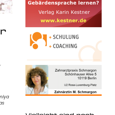
er
r
imiya
as
Vielleicht sind noch