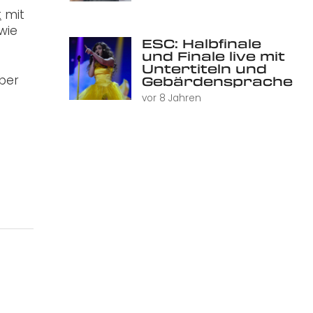
t
mit
wie
ESC: Halbfinale
und Finale live mit
Untertiteln und
aber
Gebärdensprache
vor 8 Jahren