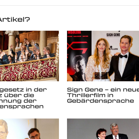
rtikel?
esetz in der
Sign Gene – ein neu
 über die
Thrillerfilm in
nnung der
Gebärdensprache
ensprachen