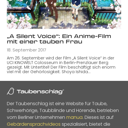
„A Silent Voice“: Ein Anime-Film
mit einer tauben Frau
18. September 2017
Am 26. September wird der Film „A Silent Voice“ in der
UCI KINOWELT Colosseum in Berlin-Prenzlauer Berg
gezeigt. Mit Untertitel! Der Film beschäftigt sich enorm
viel mit der Gehörlosigkeit: Shoya Ishida…
Der Taubenschlag ist eine Website für Taube,
Schwerhörige, Taubblinde und Hörende, betrieben
vom Berliner Unternehmen
manua
. Dieses ist auf
Gebärdensprachvideos
spezialisiert, bietet die