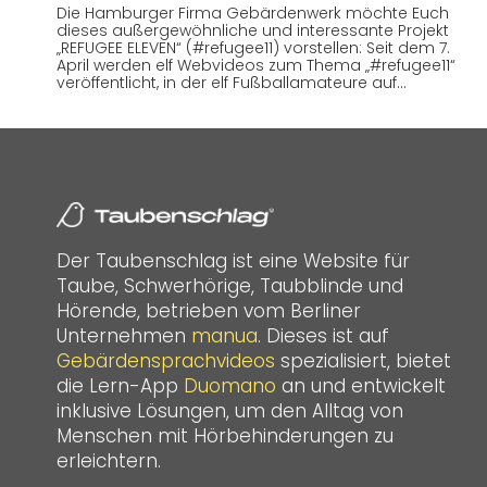
Die Hamburger Firma Gebärdenwerk möchte Euch
dieses außergewöhnliche und interessante Projekt
„REFUGEE ELEVEN“ (#refugee11) vorstellen: Seit dem 7.
April werden elf Webvideos zum Thema „#refugee11“
veröffentlicht, in der elf Fußballamateure auf…
Der Taubenschlag ist eine Website für
Taube, Schwerhörige, Taubblinde und
Hörende, betrieben vom Berliner
Unternehmen
manua
. Dieses ist auf
Gebärdensprachvideos
spezialisiert, bietet
die Lern-App
Duomano
an und entwickelt
inklusive Lösungen, um den Alltag von
Menschen mit Hörbehinderungen zu
erleichtern.