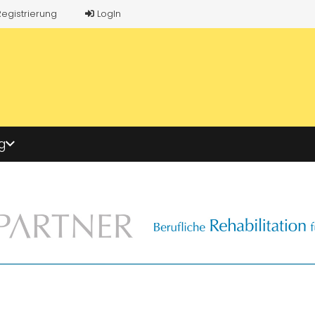
Registrierung
LogIn
g