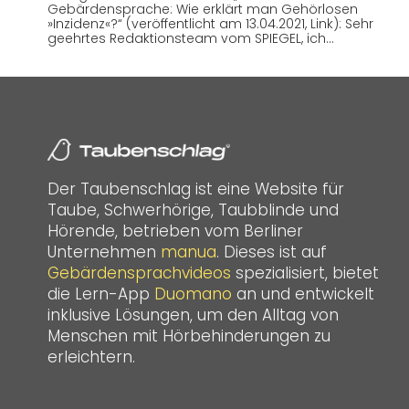
Gebärdensprache: Wie erklärt man Gehörlosen
»Inzidenz«?“ (veröffentlicht am 13.04.2021, Link): Sehr
geehrtes Redaktionsteam vom SPIEGEL, ich…
Der Taubenschlag ist eine Website für
Taube, Schwerhörige, Taubblinde und
Hörende, betrieben vom Berliner
Unternehmen
manua
. Dieses ist auf
Gebärdensprachvideos
spezialisiert, bietet
die Lern-App
Duomano
an und entwickelt
inklusive Lösungen, um den Alltag von
Menschen mit Hörbehinderungen zu
erleichtern.