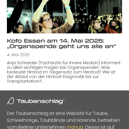
Kofo Essen am 14. Mai 2025:
„Organspende geht uns alle an“
4. Mai 2025
Anja Schneider (Fachärztin für Innere Medizin) informiert
zu allen wichtigen Fragen bei Organspenden: Was
bedeutet Hirntod im Gegensatz zum Herztod? Wie ist
der Ablauf von der Hirntod-Diagnostik bis zur
Transplantation?…
Der Taubenschlag ist eine Website für Taube,
Schwerhörige, Taubblinde und Hörende, betrieben
vom Berliner Unternehmen
manua
. Dieses ist auf