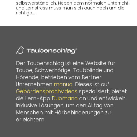
selbstverständlich. Neben dem normalen Unterricht
und Lernstress muss man sich auch noch um die
richtige…
Der Taubenschlag ist eine Website für
Taube, Schwerhörige, Taubblinde und
Hörende, betrieben vom Berliner
Unternehmen
manua
. Dieses ist auf
Gebärdensprachvideos
spezialisiert, bietet
die Lern-App
Duomano
an und entwickelt
inklusive Lösungen, um den Alltag von
Menschen mit Hörbehinderungen zu
erleichtern.