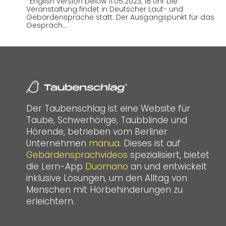
*English version below 11.05.2023, 18 Uhr Die
Veranstaltung findet in Deutscher Laut- und
Gebärdensprache statt. Der Ausgangspunkt für das
Gespräch…
Der Taubenschlag ist eine Website für
Taube, Schwerhörige, Taubblinde und
Hörende, betrieben vom Berliner
Unternehmen
manua
. Dieses ist auf
Gebärdensprachvideos
spezialisiert, bietet
die Lern-App
Duomano
an und entwickelt
inklusive Lösungen, um den Alltag von
Menschen mit Hörbehinderungen zu
erleichtern.