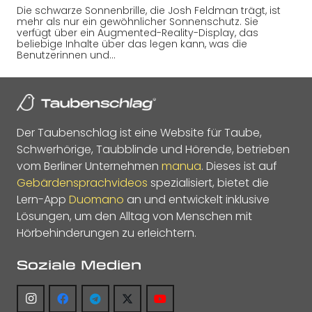
Die schwarze Sonnenbrille, die Josh Feldman trägt, ist
mehr als nur ein gewöhnlicher Sonnenschutz. Sie
verfügt über ein Augmented-Reality-Display, das
beliebige Inhalte über das legen kann, was die
Benutzerinnen und…
Der Taubenschlag ist eine Website für Taube,
Schwerhörige, Taubblinde und Hörende, betrieben
vom Berliner Unternehmen
manua
. Dieses ist auf
Gebärdensprachvideos
spezialisiert, bietet die
Lern-App
Duomano
an und entwickelt inklusive
Lösungen, um den Alltag von Menschen mit
Hörbehinderungen zu erleichtern.
Soziale Medien