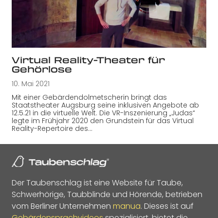
Virtual Reality-Theater für
Gehörlose
10. Mai 2021
Mit einer Gebärdendolmetscherin bringt das
Staatstheater Augsburg seine inklusiven Angebote ab
12.5.21 in die virtuelle Welt. Die VR-Inszenierung „Judas“
legte im Frühjahr 2020 den Grundstein für das Virtual
Reality-Repertoire des…
Der Taubenschlag ist eine Website für Taube,
Schwerhörige, Taubblinde und Hörende, betrieben
vom Berliner Unternehmen
manua
. Dieses ist auf
Gebärdensprachvideos
spezialisiert, bietet die