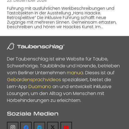
23. Dezember 2024
Führung mit ausführlichen Werkbeschreibungen und
Tastobjekten in der Ausstellung „Hans Haacke.
Retrospektive“ Die inklusive Führung schafft neue
Zugänge mit mehreren Sinnen. Gemeinsam ertasten,
beschreiben und hören wir Haackes Kunst. Im…
Der Taubenschlag ist eine Website für Taube,
Schwerhörige, Taubblinde und Hörende, betrieben
vom Berliner Unternehmen
manua
. Dieses ist auf
Gebärdensprachvideos
spezialisiert, bietet die
Lern-App
Duomano
an und entwickelt inklusive
Lösungen, um den Alltag von Menschen mit
Hörbehinderungen zu erleichtern.
Soziale Medien