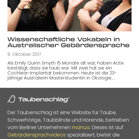
Wissenschaftliche Vokabeln in
Australischer Gebärdensprache
9. Oktober 2017
Als Emily Quinn Smyth 15 Monate alt war, haben Ärzte
bestätigt, dass sie taub war. Mit zwei hat sie ein
Cochlear-Implantat bekommen. Heute ist die 23-
jährige Australierin Masterstudentin in Ökologie.…
Der Taubenschlag ist eine Website für Taube,
Schwerhörige, Taubblinde und Hörende, betrieben
vom Berliner Unternehmen
manua
. Dieses ist auf
Gebärdensprachvideos
spezialisiert, bietet die