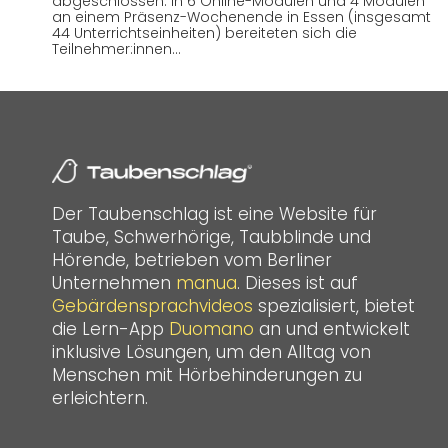
abgeschlossen. In 6 Online-Modulen und 4 Modulen
an einem Präsenz-Wochenende in Essen (insgesamt
44 Unterrichtseinheiten) bereiteten sich die
Teilnehmer:innen…
Der Taubenschlag ist eine Website für
Taube, Schwerhörige, Taubblinde und
Hörende, betrieben vom Berliner
Unternehmen
manua
. Dieses ist auf
Gebärdensprachvideos
spezialisiert, bietet
die Lern-App
Duomano
an und entwickelt
inklusive Lösungen, um den Alltag von
Menschen mit Hörbehinderungen zu
erleichtern.