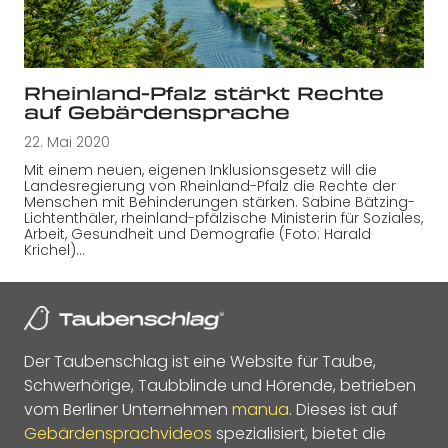
Rheinland-Pfalz stärkt Rechte
auf Gebärdensprache
22. Mai 2020
Mit einem neuen, eigenen Inklusionsgesetz will die
Landesregierung von Rheinland-Pfalz die Rechte der
Menschen mit Behinderungen stärken. Sabine Bätzing-
Lichtenthäler, rheinland-pfälzische Ministerin für Soziales,
Arbeit, Gesundheit und Demografie (Foto: Harald
Krichel)…
Der Taubenschlag ist eine Website für Taube,
Schwerhörige, Taubblinde und Hörende, betrieben
vom Berliner Unternehmen
manua
. Dieses ist auf
Gebärdensprachvideos
spezialisiert, bietet die