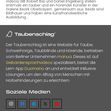
Videos/ Mit Robert Bisl und Daniel Engelberg stellen
erstmals ein tauber und ein hörender Künstler in der
Galerie Bezirk Oberbayern gemeinsam aus. Beide sind
Bildhauer und haben eine kunsthandwerkliche
Ausbildung.…
Der Taubenschlag ist eine Website für Taube,
Schwerhörige, Taubblinde und Hörende, betrieben
vom Berliner Unternehmen
manua
. Dieses ist auf
Gebärdensprachvideos
spezialisiert, bietet die
Lern-App
Duomano
an und entwickelt inklusive
Lösungen, um den Alltag von Menschen mit
Hörbehinderungen zu erleichtern.
Soziale Medien