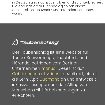
in Deutschland nachzuverfolgen und zu unterbrechen.
Die App basiert auf Technologien mit einem
dezentralisierten Ansatz und informiert Personen,
wenn…
Der Taubenschlag ist eine Website für
Taube, Schwerhörige, Taubblinde und
Hörende, betrieben vom Berliner
Unternehmen
manua
. Dieses ist auf
Gebärdensprachvideos
spezialisiert, bietet
die Lern-App
Duomano
an und entwickelt
inklusive Lösungen, um den Alltag von
Menschen mit Hörbehinderungen zu
erleichtern.