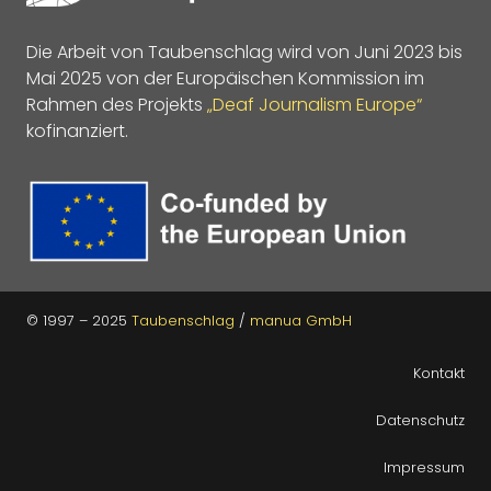
Die Arbeit von Taubenschlag wird von Juni 2023 bis
Mai 2025 von der Europäischen Kommission im
Rahmen des Projekts
„Deaf Journalism Europe“
kofinanziert.
© 1997 – 2025
Taubenschlag
/
manua GmbH
Kontakt
Datenschutz
Impressum