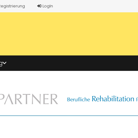
Registrierung
LogIn
g