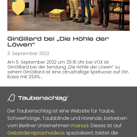
GinGillard bei „Die Höhle der
Löwen“
3. September 2022
Am 5. September 2022 um 20:15 Uhr bei VOX ist
GinGillard bei der Sendung „Die Höhle der Löwen“ zu
sehen! GinGillard ist eine citrushaltige Spirituose auf Gin
Basis mit 23,9%…
Der Taubenschlag ist eine Website für Taube,
Schwerhörige, Taubblinde und Hörende, betrieben
vom Berliner Unternehmen
manua
. Dieses ist auf
Gebärdensprachvideos
spezialisiert, bietet die