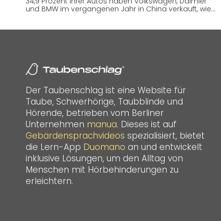
34,9 Prozent ihrer Autos haben Volkswagen, Daimler
und BMW im vergangenen Jahr in China verkauft, wie…
Der Taubenschlag ist eine Website für
Taube, Schwerhörige, Taubblinde und
Hörende, betrieben vom Berliner
Unternehmen
manua
. Dieses ist auf
Gebärdensprachvideos
spezialisiert, bietet
die Lern-App
Duomano
an und entwickelt
inklusive Lösungen, um den Alltag von
Menschen mit Hörbehinderungen zu
erleichtern.