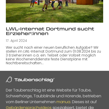
LWL-Internat Dortmund sucht
Erzieher:innen
17. April 2024
Wer sucht nach einer neuen beruflichen Aufgabe? Wir
stellen im LWL-Internat Dortmund zum 01.08.2024 bis zu
3 Erzieher:innen o.ä. ein: Teilzeit oder Vollzeit möglich
keine Wochenenddienste feste Dienstpläne mit
Nachtbereitschaften…
Der Taubenschlag ist eine Website für Taube,
Schwerhörige, Taubblinde und Hörende, betrieben
vom Berliner Unternehmen
manua
. Dieses ist auf
Gebärdensprachvideos
spezialisiert, bietet die