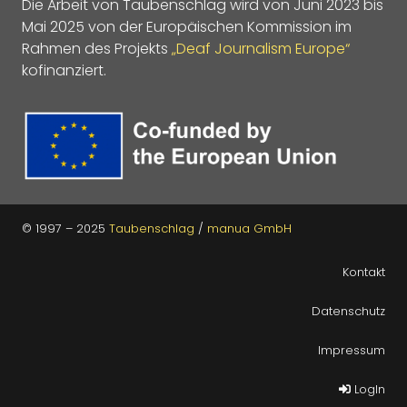
Die Arbeit von Taubenschlag wird von Juni 2023 bis
Mai 2025 von der Europäischen Kommission im
Rahmen des Projekts
„Deaf Journalism Europe“
kofinanziert.
© 1997 – 2025
Taubenschlag
/
manua GmbH
Kontakt
Datenschutz
Impressum
LogIn