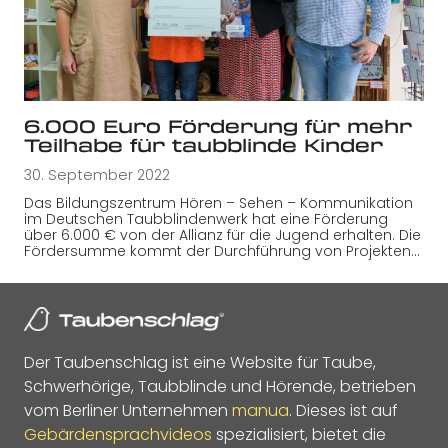
6.000 Euro Förderung für mehr
Teilhabe für taubblinde Kinder
30. September 2022
Das Bildungszentrum Hören – Sehen – Kommunikation
im Deutschen Taubblindenwerk hat eine Förderung
über 6.000 € von der Allianz für die Jugend erhalten. Die
Fördersumme kommt der Durchführung von Projekten…
Der Taubenschlag ist eine Website für Taube,
Schwerhörige, Taubblinde und Hörende, betrieben
vom Berliner Unternehmen
manua
. Dieses ist auf
Gebärdensprachvideos
spezialisiert, bietet die