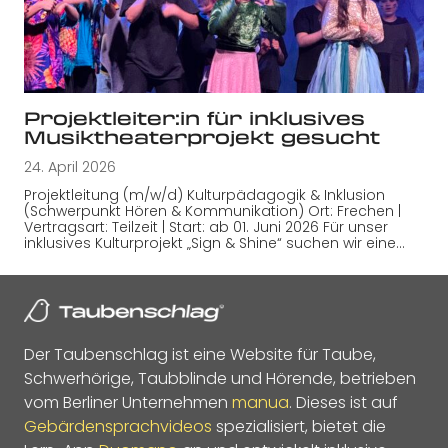
Projektleiter:in für inklusives
Musiktheaterprojekt gesucht
24. April 2026
Projektleitung (m/w/d) Kulturpädagogik & Inklusion
(Schwerpunkt Hören & Kommunikation) Ort: Frechen |
Vertragsart: Teilzeit | Start: ab 01. Juni 2026 Für unser
inklusives Kulturprojekt „Sign & Shine“ suchen wir eine…
Der Taubenschlag ist eine Website für Taube,
Schwerhörige, Taubblinde und Hörende, betrieben
vom Berliner Unternehmen
manua
. Dieses ist auf
Gebärdensprachvideos
spezialisiert, bietet die