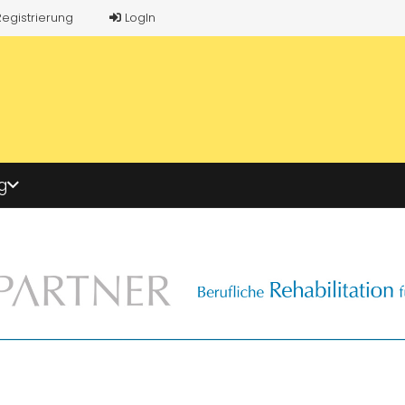
Registrierung
LogIn
g