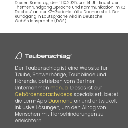
Diesen Samstag, den 11.10.2025, um 14 Uhr findet der
Themenrundgang ‚Sprache und Kommunikation im KZ
Dachau‘ an der KZ-Gedenkstätte Dachau statt. Der
Rundgang in Lautsprache wird in Deutsche
Gebärdensprache (DGS)…
Der Taubenschlag ist eine Website für
Taube, Schwerhörige, Taubblinde und
Hörende, betrieben vom Berliner
Unternehmen
manua
. Dieses ist auf
Gebärdensprachvideos
spezialisiert, bietet
die Lern-App
Duomano
an und entwickelt
inklusive Lösungen, um den Alltag von
Menschen mit Hörbehinderungen zu
erleichtern.