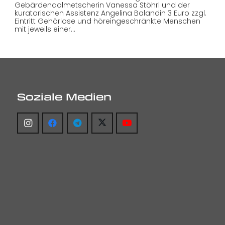
Gebärdendolmetscherin Vanessa Stöhrl und der
kuratorischen Assistenz Angelina Balandin 3 Euro zzgl.
Eintritt Gehörlose und höreingeschränkte Menschen
mit jeweils einer…
Soziale Medien