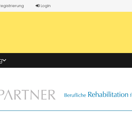
Registrierung
LogIn
g