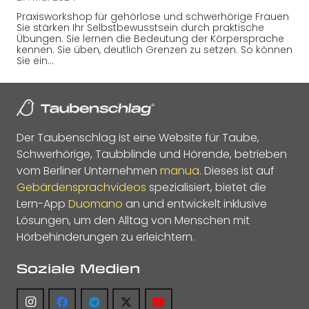
Praxisworkshop für gehörlose und schwerhörige Frauen
Sie stärken Ihr Selbstbewusstsein durch praktische
Übungen. Sie lernen die Bedeutung der Körpersprache
kennen. Sie üben, deutlich Grenzen zu setzen. So können
Sie ein…
Der Taubenschlag ist eine Website für Taube,
Schwerhörige, Taubblinde und Hörende, betrieben
vom Berliner Unternehmen
manua
. Dieses ist auf
Gebärdensprachvideos
spezialisiert, bietet die
Lern-App
Duomano
an und entwickelt inklusive
Lösungen, um den Alltag von Menschen mit
Hörbehinderungen zu erleichtern.
Soziale Medien