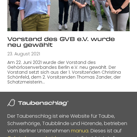
Vorstand des GVB e.V. wurde
neu gewählt
23. August 2021
Am 22. Juni 2021 wurde der Vorstand des
Gehörlosenverbandes Berlin e.V. neu gewählt. Der
Vorstand setzt sich aus der 1. Vorsitzenden Christina
Schönfeld, dem 2. Vorsitzenden Thomas Zander, der
Schatzmeisterin…
Der Taubenschlag ist eine Website für Taube,
Schwerhörige, Taubblinde und Hörende, betrieben
vom Berliner Unternehmen
manua
. Dieses ist auf