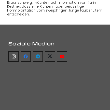
Braunschweig, möchte nach Information von Karin
Kestner, dass eine Richterin über beidseitige
Hörimplantation vom zweijährigen Junge tauber Eltern
entscheiden…
Soziale Medien