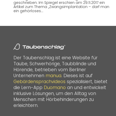
geschrieben: Im Spiegel erschien am 29.11.2017 ein
Artikel zum Thema „Zwangsimplantation – darf man
ein gehörloses…
Der Taubenschlag ist eine Website für
Taube, Schwerhörige, Taubblinde und
Hörende, betrieben vom Berliner
Unternehmen
manua
. Dieses ist auf
Gebärdensprachvideos
spezialisiert, bietet
die Lern-App
Duomano
an und entwickelt
inklusive Lösungen, um den Alltag von
Menschen mit Hörbehinderungen zu
erleichtern.