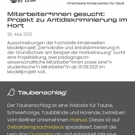
Mitarbeiter*innen gesucht:
Projekt zu Antidiskriminierung im
Hort
25. Mai 2021
Ausschreibungen der Fachstelle Kinderwelten:
Modellprojekt „Demokratie und Antidiskriminierung in
der Grundschule am Beispiel der Hortbetreuung“ sucht
eine Projektleitung, zwei pädagogisch-
wissenschaftliche Mitarbeiter*innen sowie eine*n
studentische*n Mitarbeiter*in ab 01.08.2021 Im
Modellprojekt soll…
Der Taubenschlag ist eine Website für Taube,
Schwerhörige, Taubblinde und Hörende, betrieben
vom Berliner Unternehmen
manua
. Dieses ist auf
Gebärdensprachvideos
spezialisiert, bietet die
Lern-App
Duomano
an und entwickelt inklusive