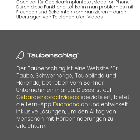
Cochlear für Cochlea-Implantate „Made for iPhone“.
Durch diese Funktionalität kann man problemlos mit
Freunden und Bekannten kommunizieren – durch
Übertragen von Telefonanrufen, Videos,…
Der Taubenschlag ist eine Website für
Taube, Schwerhörige, Taubblinde und
Hörende, betrieben vom Berliner
Unternehmen
manua
. Dieses ist auf
Gebärdensprachvideos
spezialisiert, bietet
die Lern-App
Duomano
an und entwickelt
inklusive Lösungen, um den Alltag von
Menschen mit Hörbehinderungen zu
erleichtern.